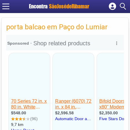
Encontra
SãoJosédeRibamar
Cadastrar empresa
Fazer login
porta balcao em Paço do Lumiar
Criar conta