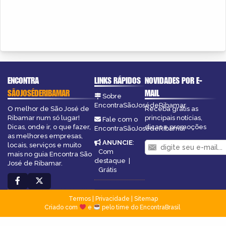
ENCONTRA
LINKS RÁPIDOS
NOVIDADES POR E-
SÃOJOSÉDERIBAMAR
MAIL
Sobre
EncontraSãoJosédeRibamar
O melhor de São José de
Receba grátis as
Ribamar num só lugar!
principais notícias,
Fale com o
Dicas, onde ir, o que fazer,
dicas e promoções
EncontraSãoJosédeRibamar
as melhores empresas,
ANUNCIE
:
locais, serviços e muito
Com
mais no guia Encontra São
destaque
|
José de Ribamar.
Grátis
Termos
|
Privacidade
|
Sitemap
Criado com
e
pelo time do EncontraBrasil