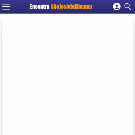
Encontra
SãoJosédeRibamar
Cadastrar empresa
Fazer login
Criar conta