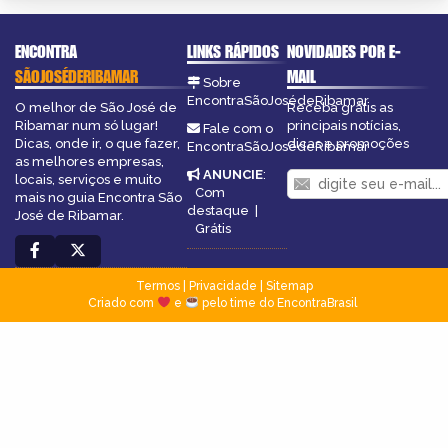
ENCONTRA
LINKS RÁPIDOS
NOVIDADES POR E-
SÃOJOSÉDERIBAMAR
MAIL
Sobre
EncontraSãoJosédeRibamar
O melhor de São José de
Receba grátis as
Ribamar num só lugar!
principais notícias,
Fale com o
Dicas, onde ir, o que fazer,
dicas e promoções
EncontraSãoJosédeRibamar
as melhores empresas,
ANUNCIE
:
locais, serviços e muito
Com
mais no guia Encontra São
destaque
|
José de Ribamar.
Grátis
Termos
|
Privacidade
|
Sitemap
Criado com
e
pelo time do EncontraBrasil