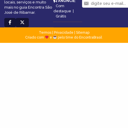
ANUNCIE
:
locais, serviços e muito
Com
mais no guia Encontra São
destaque
|
José de Ribamar.
Grátis
Termos
|
Privacidade
|
Sitemap
Criado com
e
pelo time do EncontraBrasil