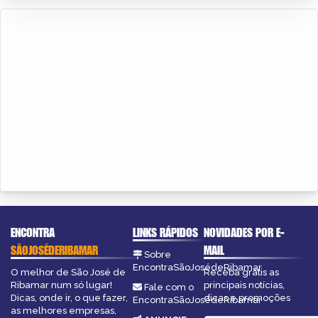
ENCONTRA
LINKS RÁPIDOS
NOVIDADES POR E-
SÃOJOSÉDERIBAMAR
MAIL
Sobre
EncontraSãoJosédeRibamar
O melhor de São José de
Receba grátis as
Ribamar num só lugar!
principais notícias,
Fale com o
Dicas, onde ir, o que fazer,
dicas e promoções
EncontraSãoJosédeRibamar
as melhores empresas,