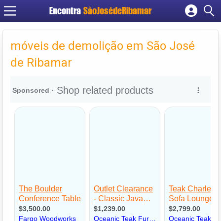
Encontra
SãoJosédeRibamar
Cadastrar empresa
Fazer login
móveis de demolição em São José
Criar conta
de Ribamar