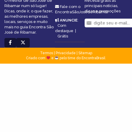
O melhor de São José de
Receba grátis as
Ribamar num só lugar!
principais notícias,
Fale com o
Dicas, onde ir, o que fazer,
dicas e promoções
EncontraSãoJosédeRibamar
as melhores empresas,
ANUNCIE
:
locais, serviços e muito
Com
mais no guia Encontra São
destaque
|
José de Ribamar.
Grátis
Termos
|
Privacidade
|
Sitemap
Criado com
e
pelo time do EncontraBrasil