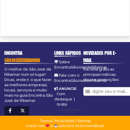
ENCONTRA
LINKS RÁPIDOS
NOVIDADES POR E-
SÃOJOSÉDERIBAMAR
MAIL
Sobre
EncontraSãoJosédeRibamar
O melhor de São José de
Receba grátis as
Ribamar num só lugar!
principais notícias,
Fale com o
Dicas, onde ir, o que fazer,
dicas e promoções
EncontraSãoJosédeRibamar
as melhores empresas,
ANUNCIE
:
locais, serviços e muito
Com
mais no guia Encontra São
destaque
|
José de Ribamar.
Grátis
Termos
|
Privacidade
|
Sitemap
Criado com
e
pelo time do EncontraBrasil