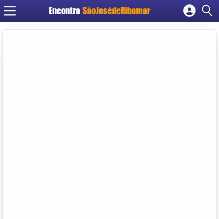
Encontra
SãoJosédeRibamar
Cadastrar empresa
Fazer login
Criar conta