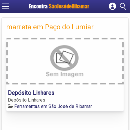
Encontra
SãoJosédeRibamar
Cadastrar empresa
Fazer login
marreta em Paço do Lumiar
Criar conta
Depósito Linhares
Depósito Linhares
Ferramentas em São José de Ribamar