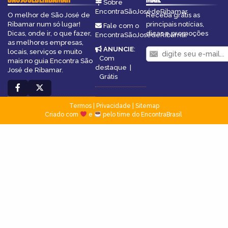
Sobre
EncontraSãoJosédeRibamar
O melhor de São José de
Receba grátis as
Ribamar num só lugar!
principais notícias,
Fale com o
Dicas, onde ir, o que fazer,
dicas e promoções
EncontraSãoJosédeRibamar
as melhores empresas,
ANUNCIE
:
locais, serviços e muito
Com
mais no guia Encontra São
destaque
|
José de Ribamar.
Grátis
Termos
|
Privacidade
|
Sitemap
Criado com
e
pelo time do EncontraBrasil