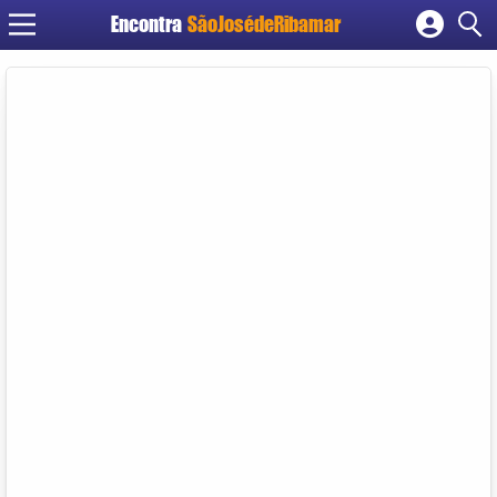
Encontra
SãoJosédeRibamar
Cadastrar empresa
Fazer login
Criar conta