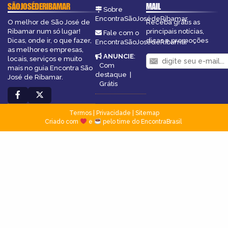
SÃOJOSÉDERIBAMAR
MAIL
Sobre
EncontraSãoJosédeRibamar
O melhor de São José de
Receba grátis as
Ribamar num só lugar!
principais notícias,
Fale com o
Dicas, onde ir, o que fazer,
dicas e promoções
EncontraSãoJosédeRibamar
as melhores empresas,
ANUNCIE
:
locais, serviços e muito
Com
mais no guia Encontra São
destaque
|
José de Ribamar.
Grátis
Termos
|
Privacidade
|
Sitemap
Criado com
e
pelo time do EncontraBrasil