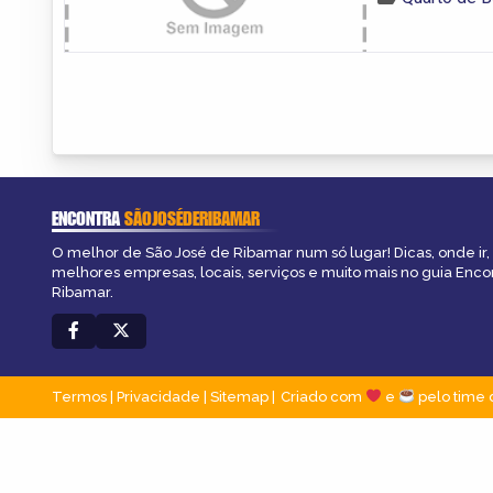
ENCONTRA
SÃOJOSÉDERIBAMAR
O melhor de São José de Ribamar num só lugar! Dicas, onde ir, 
melhores empresas, locais, serviços e muito mais no guia Enco
Ribamar.
Termos
|
Privacidade
|
Sitemap
Criado com
e
pelo time 