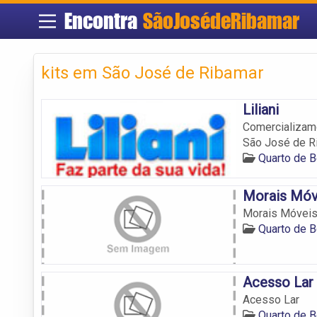
Encontra
SãoJosédeRibamar
kits em São José de Ribamar
Liliani
Comercializamo
São José de R
Quarto de 
Morais Móv
Morais Móvei
Quarto de 
Acesso Lar
Acesso Lar
Quarto de 