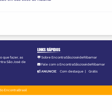
LINKS RÁPIDOS
o que fazer, as
Sobre EncontraSãoJosédeRibamar
ntra São José de
Fale com o EncontraSãoJosédeRibamar
ANUNCIE
:
Com destaque
|
Grátis
do EncontraBrasil