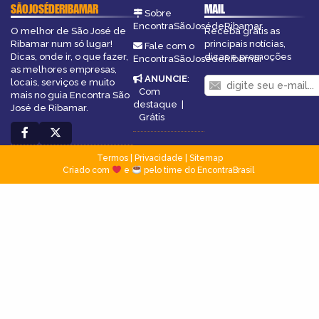
SÃOJOSÉDERIBAMAR
MAIL
Sobre
EncontraSãoJosédeRibamar
O melhor de São José de
Receba grátis as
Ribamar num só lugar!
principais notícias,
Fale com o
Dicas, onde ir, o que fazer,
dicas e promoções
EncontraSãoJosédeRibamar
as melhores empresas,
ANUNCIE
:
locais, serviços e muito
Com
mais no guia Encontra São
destaque
|
José de Ribamar.
Grátis
Termos
|
Privacidade
|
Sitemap
Criado com
e
pelo time do EncontraBrasil