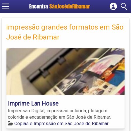
Encontra
SãoJosédeRibamar
Cadastrar empresa
Fazer login
impressão grandes formatos em São
Criar conta
José de Ribamar
Imprime Lan House
Impressão Digital, impressão colorida, plotagem
colorida e encadernação em São José de Ribamar.
Cópias e Impressão em São José de Ribamar