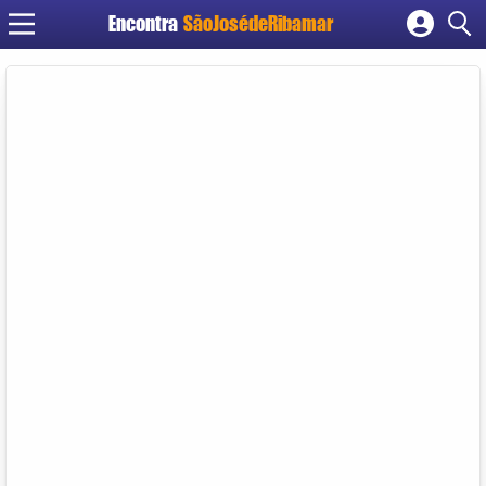
Encontra
SãoJosédeRibamar
Cadastrar empresa
Fazer login
Criar conta