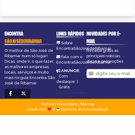
ENCONTRA
LINKS RÁPIDOS
NOVIDADES POR E-
SÃOJOSÉDERIBAMAR
MAIL
Sobre
EncontraSãoJosédeRibamar
O melhor de São José de
Receba grátis as
Ribamar num só lugar!
principais notícias,
Fale com o
Dicas, onde ir, o que fazer,
dicas e promoções
EncontraSãoJosédeRibamar
as melhores empresas,
ANUNCIE
:
locais, serviços e muito
Com
mais no guia Encontra São
destaque
|
José de Ribamar.
Grátis
Termos
|
Privacidade
|
Sitemap
Criado com
e
pelo time do EncontraBrasil