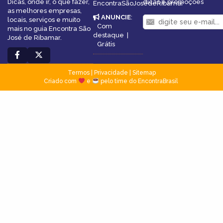
Dicas, onde ir, o que fazer,
dicas e promoções
EncontraSãoJosédeRibamar
as melhores empresas,
ANUNCIE
:
locais, serviços e muito
Com
mais no guia Encontra São
destaque
|
José de Ribamar.
Grátis
Termos
|
Privacidade
|
Sitemap
Criado com
e
pelo time do EncontraBrasil