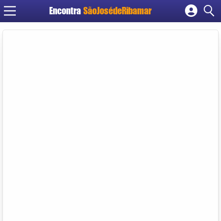
Encontra
SãoJosédeRibamar
Cadastrar empresa
Fazer login
Criar conta