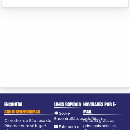
ENCONTRA
LINKS RÁPIDOS
NOVIDADES POR E-
SÃOJOSÉDERIBAMAR
MAIL
Sobre
EncontraSãoJosédeRibamar
O melhor de São José de
Receba grátis as
Ribamar num só lugar!
principais notícias,
Fale com o