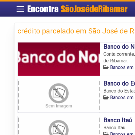
Encontra
SãoJosédeRibamar
crédito parcelado em São José de 
Banco do N
Conta corrente
de Ribamar.
Bancos em 
Banco do E
Banco do Esta
Bancos em 
Banco Itaú
Banco Itaú
Bancos em 