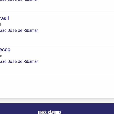
asil
l
São José de Ribamar
esco
co
São José de Ribamar
LINKS RÁPIDOS