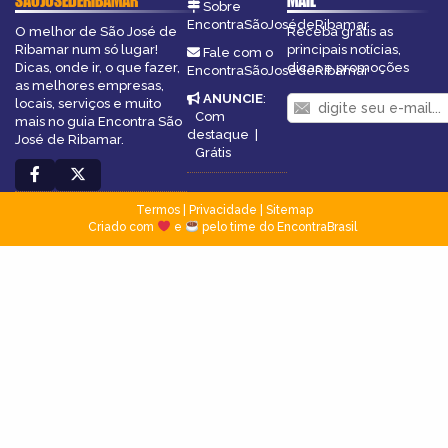
SÃOJOSÉDERIBAMAR
MAIL
Sobre
EncontraSãoJosédeRibamar
O melhor de São José de
Receba grátis as
Ribamar num só lugar!
principais notícias,
Fale com o
Dicas, onde ir, o que fazer,
dicas e promoções
EncontraSãoJosédeRibamar
as melhores empresas,
ANUNCIE
:
locais, serviços e muito
Com
mais no guia Encontra São
destaque
|
José de Ribamar.
Grátis
Termos
|
Privacidade
|
Sitemap
Criado com
e
pelo time do EncontraBrasil