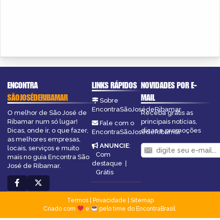
ENCONTRA
LINKS RÁPIDOS
NOVIDADES POR E-
SÃOJOSÉDERIBAMAR
MAIL
Sobre
EncontraSãoJosédeRibamar
O melhor de São José de
Receba grátis as
Ribamar num só lugar!
principais notícias,
Fale com o
Dicas, onde ir, o que fazer,
dicas e promoções
EncontraSãoJosédeRibamar
as melhores empresas,
ANUNCIE
:
locais, serviços e muito
Com
mais no guia Encontra São
destaque
|
José de Ribamar.
Grátis
Termos
|
Privacidade
|
Sitemap
Criado com
e
pelo time do EncontraBrasil