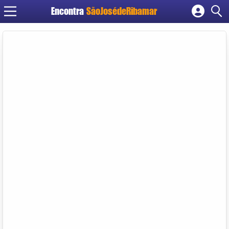
Encontra
SãoJosédeRibamar
Cadastrar empresa
Fazer login
Criar conta