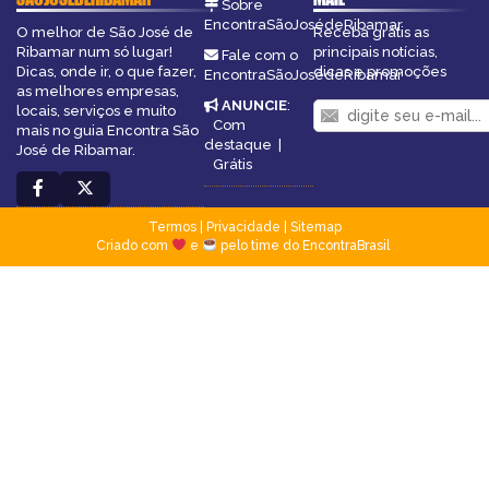
Sobre
EncontraSãoJosédeRibamar
O melhor de São José de
Receba grátis as
Ribamar num só lugar!
principais notícias,
Fale com o
Dicas, onde ir, o que fazer,
dicas e promoções
EncontraSãoJosédeRibamar
as melhores empresas,
ANUNCIE
:
locais, serviços e muito
Com
mais no guia Encontra São
destaque
|
José de Ribamar.
Grátis
Termos
|
Privacidade
|
Sitemap
Criado com
e
pelo time do EncontraBrasil