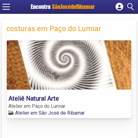
Encontra
SãoJosédeRibamar
Cadastrar empresa
Fazer login
costuras em Paço do Lumiar
Criar conta
Ateliê Natural Arte
Atelier em Paço do Lumiar.
Atelier em São José de Ribamar