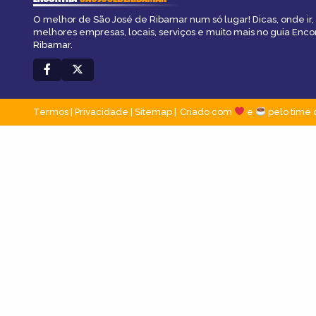
O melhor de São José de Ribamar num só lugar! Dicas, onde ir, 
melhores empresas, locais, serviços e muito mais no guia Enco
Ribamar.
Termos
|
Privacidade
|
Sitemap
Criado com
e
pelo time 