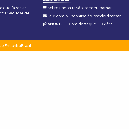
o que fazer, as
Sobre EncontraSãoJosédeRibamar
ntra São José de
Fale com o EncontraSãoJosédeRibamar
ANUNCIE
:
Com destaque
|
Grátis
do EncontraBrasil