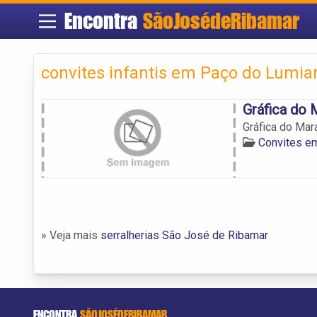
Encontra
SãoJosédeRibamar
convites infantis em Paço do Lumia
Gráfica do
Gráfica do Mar
Convites e
» Veja mais
serralherias São José de Ribamar
ENCONTRA
SÃOJOSÉDERIBAMAR