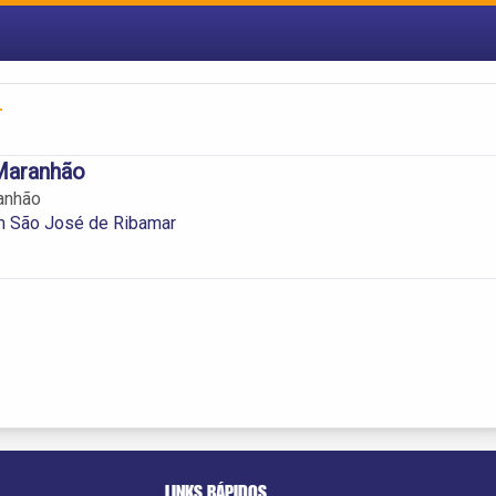
r
 Maranhão
anhão
m São José de Ribamar
LINKS RÁPIDOS