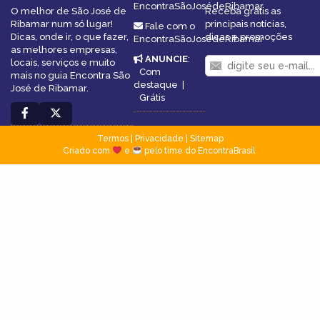
EncontraSãoJosédeRibamar
O melhor de São José de
Receba grátis as
Ribamar num só lugar!
principais notícias,
Fale com o
Dicas, onde ir, o que fazer,
dicas e promoções
EncontraSãoJosédeRibamar
as melhores empresas,
ANUNCIE
:
locais, serviços e muito
Com
mais no guia Encontra São
destaque
|
José de Ribamar.
Grátis
Termos
|
Privacidade
|
Sitemap
Criado com
e
pelo time do EncontraBrasil