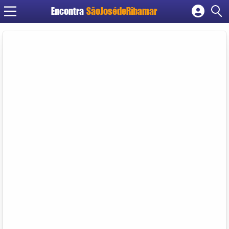
Encontra
SãoJosédeRibamar
Cadastrar empresa
Fazer login
Criar conta